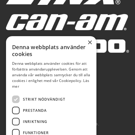
×
Denna webbplats använder
cookies
Denna webbplats använder cookies för att
förbättra användarupplevelsen. Genom att
använda vår webbplats samtycker du till alla
cookies i enlighet med vår Cookiepolicy.
Läs
mer
STRIKT NÖDVÄNDIGT
PRESTANDA
INRIKTNING
AUTOBLÅ AB 2026. ALL RIGHTS RESERVED.
FUNKTIONER
POWERED BY EMPORI CMS