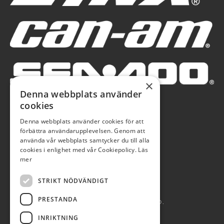
×
Denna webbplats använder
cookies
Denna webbplats använder cookies för att
förbättra användarupplevelsen. Genom att
använda vår webbplats samtycker du till alla
cookies i enlighet med vår Cookiepolicy.
Läs
mer
STRIKT NÖDVÄNDIGT
PRESTANDA
AUTOBLÅ AB 2026. ALL RIGHTS RESERVED.
INRIKTNING
POWERED BY EMPORI CMS