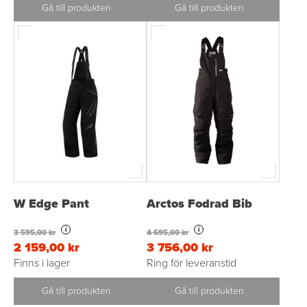
Gå till produkten
Gå till produkten
W Edge Pant
Arctos Fodrad Bib
i
i
3 595,00 kr
4 695,00 kr
2 159,00 kr
3 756,00 kr
Finns i lager
Ring för leveranstid
Gå till produkten
Gå till produkten