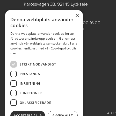
Karossvägen 3B, 921 45 Lycksele
×
ÖPPETTIDER VARDAGAR
Denna webbplats använder
Butik/Försäljning vardagar 09.00-16.00
cookies
Verkstad vardagar 07.00-16.00
Denna webbplats använder cookies för att
Röda dagar stängt
förbättra användarupplevelsen. Genom att
använda vår webbplats samtycker du till alla
0950-12081
cookies i enlighet med vår Cookiepolicy.
Läs
mer
autobla@autobla.se
STRIKT NÖDVÄNDIGT
PRESTANDA
INRIKTNING
FUNKTIONER
OKLASSIFICERADE
AUTO
ACCEPTERA ALLA
AVVISA ALLT