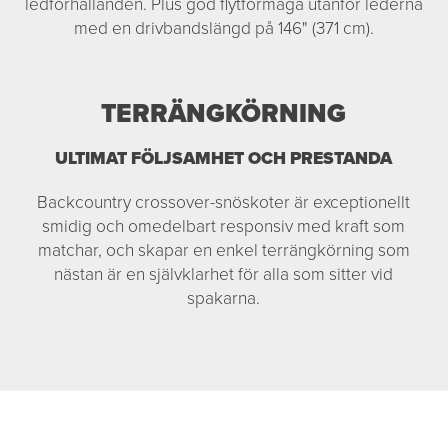
ledförhållanden. Plus god flytförmåga utanför lederna
med en drivbandslängd på 146" (371 cm).
TERRÄNGKÖRNING
ULTIMAT FÖLJSAMHET OCH PRESTANDA
Backcountry crossover-snöskoter är exceptionellt
smidig och omedelbart responsiv med kraft som
matchar, och skapar en enkel terrängkörning som
nästan är en självklarhet för alla som sitter vid
spakarna.