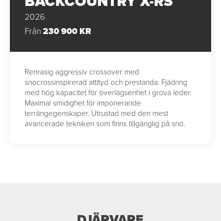
BACKCOUNTRY X-RS
2026
Från
230 900 KR
Renrasig aggressiv crossover med
snocrossinspirerad attityd och prestanda. Fjädring
med hög kapacitet för överlägsenhet i grova leder.
Maximal smidighet för imponerande
terrängegenskaper. Utrustad med den mest
avancerade tekniken som finns tillgänglig på snö.
DJÄRVARE