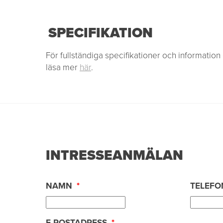
SPECIFIKATION
För fullständiga specifikationer och informatio
läsa mer
här
.
INTRESSEANMÄLAN
NAMN
*
TELEF
E-POSTADRESS
*