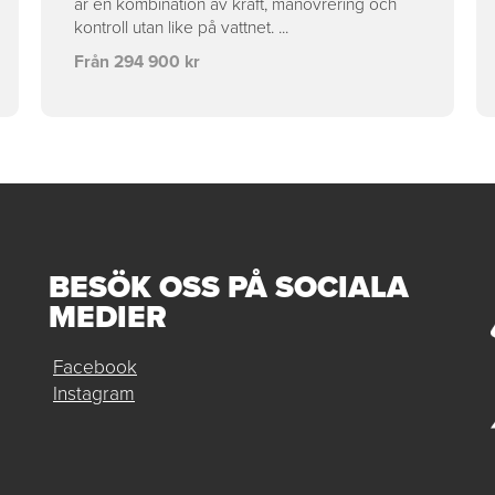
är en kombination av kraft, manövrering och
kontroll utan like på vattnet. ...
Från 294 900 kr
BESÖK OSS PÅ SOCIALA
MEDIER
Facebook
Instagram