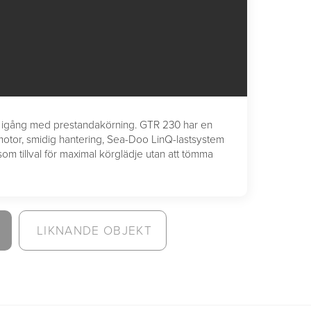
mma igång med prestandakörning. GTR 230 har en
tor, smidig hantering, Sea-Doo LinQ-lastsystem
om tillval för maximal körglädje utan att tömma
LIKNANDE OBJEKT