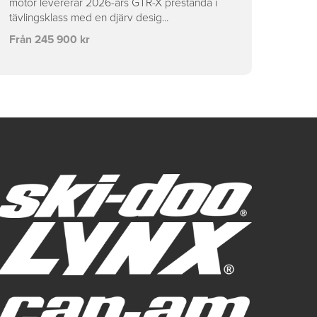
motor levererar 2026-års GTR-X prestanda i
tävlingsklass med en djärv desig...
Från 245 900 kr