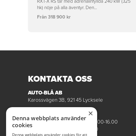
RXT-X RS tar med adrenalinfyllda 240 kW (325
hk) nöje på alla äventyr. Den...
Från 318 900 kr
KONTAKTA OSS
AUTO-BLÅ AB
Karossvägen 3B, 921 45 Lycksele
×
ÖPPETTIDER VARDAGAR
Denna webbplats använder
Butik/Försäljning vardagar 09.00-16.00
cookies
Verkstad vardagar 07.00-16.00
Denna webbplats använder cookies för att