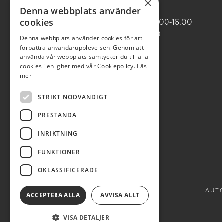
×
ÖPPETTIDER VARDAGAR
Denna webbplats använder
Butik/Försäljning vardagar 09.00-16.00
cookies
Verkstad vardagar 07.00-16.00
Denna webbplats använder cookies för att
Röda dagar stängt
förbättra användarupplevelsen. Genom att
använda vår webbplats samtycker du till alla
0950-12081
cookies i enlighet med vår Cookiepolicy.
Läs
mer
autobla@autobla.se
STRIKT NÖDVÄNDIGT
PRESTANDA
INRIKTNING
FUNKTIONER
OKLASSIFICERADE
AUTO
ACCEPTERA ALLA
AVVISA ALLT
VISA DETALJER