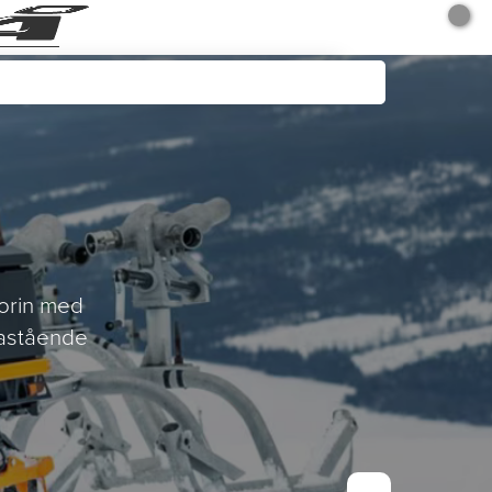
gorin med
nastående