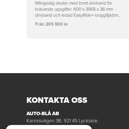
Mångsidig skoter med brett drivband för
krävande uppgifter. 600 x 3968 x 38 mm
drivband och ledad EasyRide+-boggifjädrin...
Från 205 900 kr
KONTAKTA OSS
AUTO-BLÅ AB
Karossvägen 3B, 921 45 Lycksele