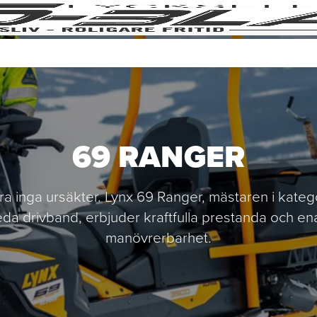
69 RANGER
a inga ursäkter. Lynx 69 Ranger, mästaren i kate
da drivband, erbjuder kraftfulla prestanda och e
manövrerbarhet.