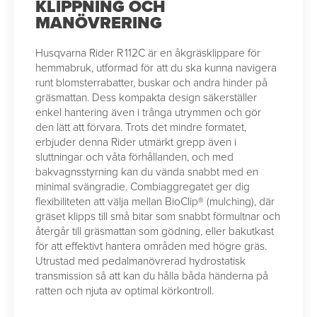
KLIPPNING OCH
MANÖVRERING
Husqvarna Rider R 112C är en åkgräsklippare för
hemmabruk, utformad för att du ska kunna navigera
runt blomsterrabatter, buskar och andra hinder på
gräsmattan. Dess kompakta design säkerställer
enkel hantering även i trånga utrymmen och gör
den lätt att förvara. Trots det mindre formatet,
erbjuder denna Rider utmärkt grepp även i
sluttningar och våta förhållanden, och med
bakvagnsstyrning kan du vända snabbt med en
minimal svängradie. Combiaggregatet ger dig
flexibiliteten att välja mellan BioClip® (mulching), där
gräset klipps till små bitar som snabbt förmultnar och
återgår till gräsmattan som gödning, eller bakutkast
för att effektivt hantera områden med högre gräs.
Utrustad med pedalmanövrerad hydrostatisk
transmission så att kan du hålla båda händerna på
ratten och njuta av optimal körkontroll.