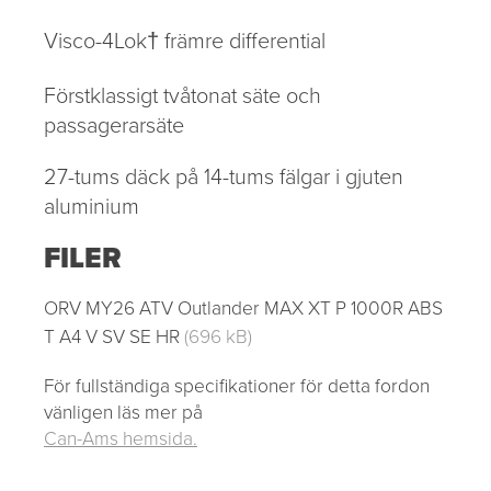
Visco-4Lok† främre differential
Förstklassigt tvåtonat säte och
passagerarsäte
27-tums däck på 14-tums fälgar i gjuten
aluminium
FILER
ORV MY26 ATV Outlander MAX XT P 1000R ABS
T A4 V SV SE HR
(696 kB)
För fullständiga specifikationer för detta fordon
vänligen läs mer på
Can-Ams hemsida.