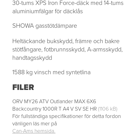
30-tums XPS Iron Force-däck med 14-tums
aluminiumfälgar för däcklås
SHOWA gasstötdämpare
Heltäckande bukskydd, främre och bakre
stötfångare, fotbrunnsskydd, A-armsskydd,
handtagsskydd
1588 kg vinsch med syntetlina
FILER
ORV MY26 ATV Outlander MAX 6X6
Backcountry 1000R T A4 V SV SE HR
(1106 kB)
För fullständiga specifikationer för detta fordon
vänligen läs mer på
Can-Ams hemsida.