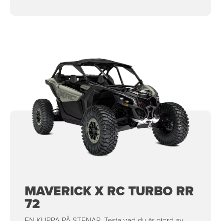
MAVERICK X RC TURBO RR
72
EN KLIPPA PÅ STENAR. Testa vad du är gjord av