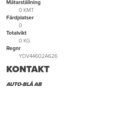
Mätarställning
0 KMT
Färdplatser
0
Totalvikt
0 KG
Regnr
YDV44602A626
KONTAKT
AUTO-BLÅ AB