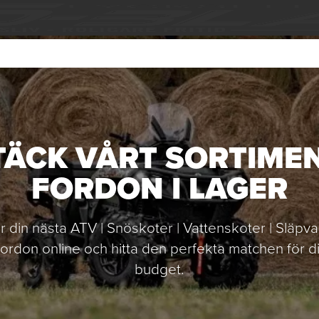
ÄCK VÅRT SORTIME
FORDON I LAGER
er din nästa ATV | Snöskoter | Vattenskoter | Släpv
 fordon online och hitta den perfekta matchen för 
budget.