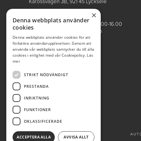
Karossvägen 3B, 921 45 Lycksele
×
ÖPPETTIDER VARDAGAR
Denna webbplats använder
Butik/Försäljning vardagar 09.00-16.00
cookies
Verkstad vardagar 07.00-16.00
Denna webbplats använder cookies för att
Röda dagar stängt
förbättra användarupplevelsen. Genom att
använda vår webbplats samtycker du till alla
0950-12081
cookies i enlighet med vår Cookiepolicy.
Läs
mer
autobla@autobla.se
STRIKT NÖDVÄNDIGT
PRESTANDA
INRIKTNING
FUNKTIONER
OKLASSIFICERADE
AUTO
ACCEPTERA ALLA
AVVISA ALLT