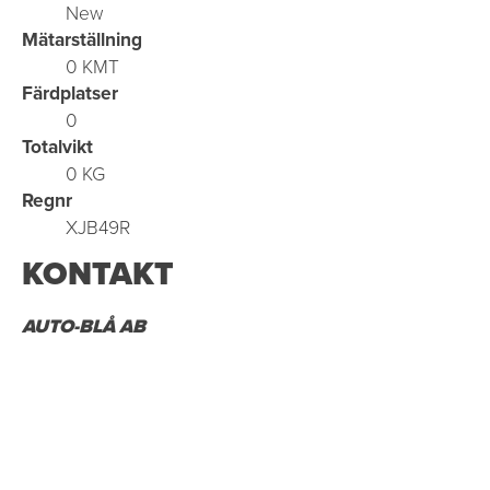
New
Mätarställning
0 KMT
Färdplatser
0
Totalvikt
0 KG
Regnr
XJB49R
KONTAKT
AUTO-BLÅ AB