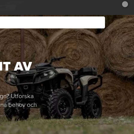
NT AV
agn? Utforska
dina behov och