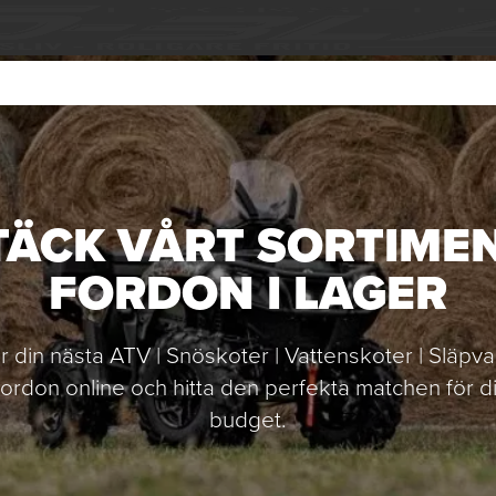
ÄCK VÅRT SORTIME
FORDON I LAGER
er din nästa ATV | Snöskoter | Vattenskoter | Släpv
 fordon online och hitta den perfekta matchen för 
budget.