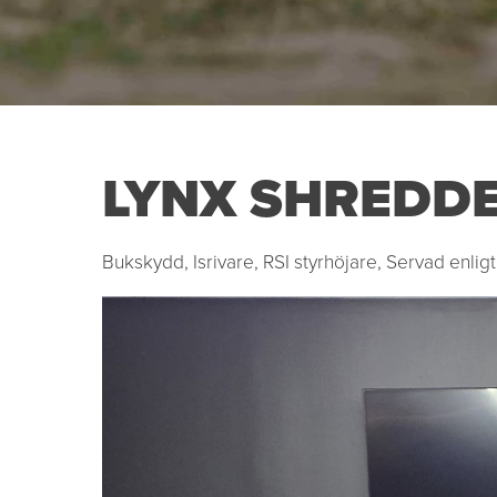
LYNX SHREDDER
Bukskydd, Isrivare, RSI styrhöjare, Servad enligt 