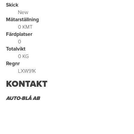
Skick
New
Mätarställning
0 KMT
Färdplatser
0
Totalvikt
0 KG
Regnr
LXW91K
KONTAKT
AUTO-BLÅ AB