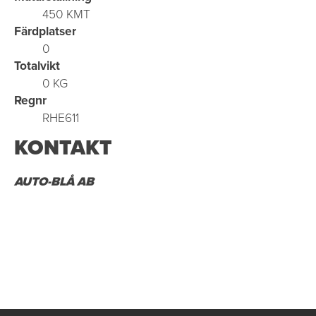
450 KMT
Färdplatser
0
Totalvikt
0 KG
Regnr
RHE611
KONTAKT
AUTO-BLÅ AB