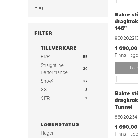
Bågar
Bakre stö
dragkrok
146"
FILTER
86020221
1 690,00
TILLVERKARE
Finns i lage
BRP
55
Straightline
Lägg
30
Performance
Sno-X
27
XX
3
Bakre stö
CFR
2
dragkrok
Tunnel
Brp
1
Kimpex
1
86020264
LAGERSTATUS
1 690,00
I lager
Finns i lage