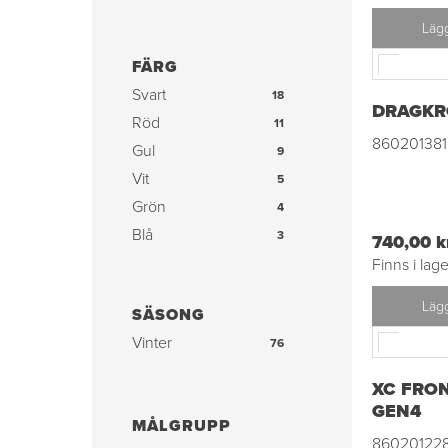
Lägg
FÄRG
Svart
18
DRAGKR
Röd
11
860201381
Gul
9
Vit
5
Grön
4
Blå
3
740,00 k
Orange
Finns i lage
3
Lägg
SÄSONG
Vinter
76
XC FRO
GEN4
MÅLGRUPP
86020122