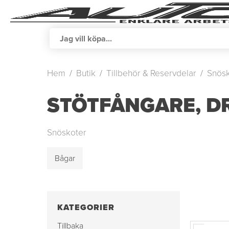
Hem
Butik
Tillbehör & Reservdelar
Snösk
STÖTFÅNGARE, D
Snöskoter
Bågar
KATEGORIER
Tillbaka