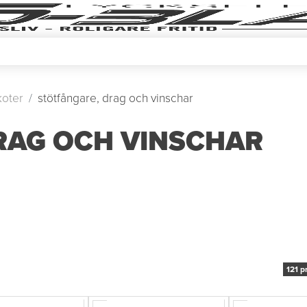
oter
stötfångare, drag och vinschar
RAG OCH VINSCHAR
121 p