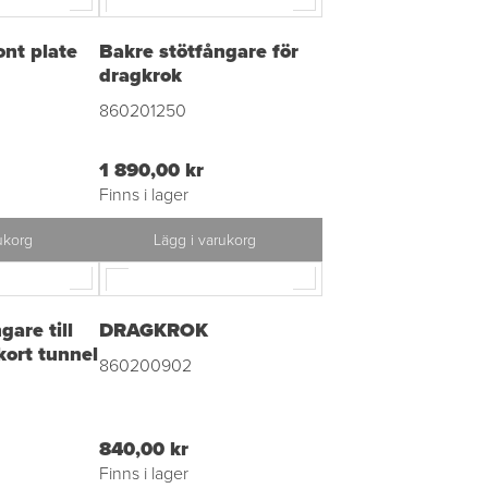
ont plate
Bakre stötfångare för
dragkrok
860201250
1 890,00 kr
Finns i lager
ukorg
Lägg i varukorg
gare till
DRAGKROK
kort tunnel
860200902
840,00 kr
Finns i lager