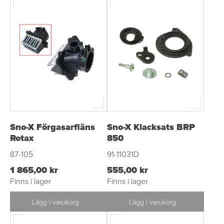
Sno-X Förgasarfläns
Sno-X Klacksats BRP
Rotax
850
87-105
91-11031D
1 865,00 kr
555,00 kr
Finns i lager
Finns i lager
Lägg i varukorg
Lägg i varukorg