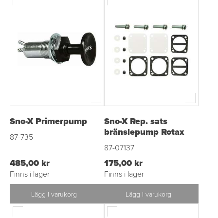
Sno-X Primerpump
Sno-X Rep. sats
bränslepump Rotax
87-735
87-07137
485,00 kr
175,00 kr
Finns i lager
Finns i lager
Lägg i varukorg
Lägg i varukorg