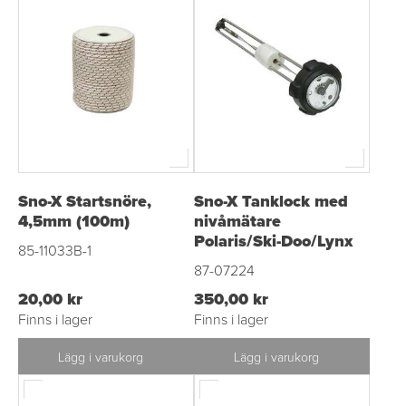
Sno-X Startsnöre,
Sno-X Tanklock med
4,5mm (100m)
nivåmätare
Polaris/Ski-Doo/Lynx
85-11033B-1
87-07224
20,00 kr
350,00 kr
Finns i lager
Finns i lager
Lägg i varukorg
Lägg i varukorg