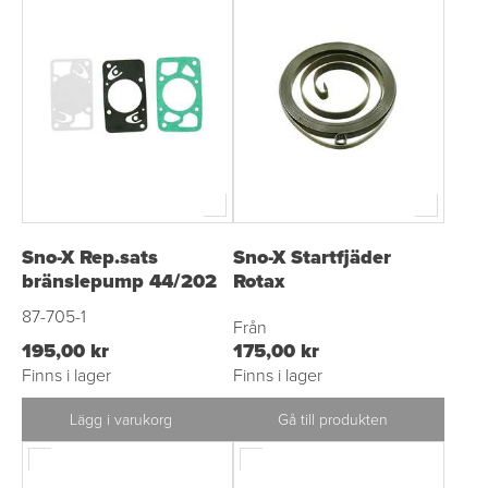
Sno-X Rep.sats
Sno-X Startfjäder
bränslepump 44/202
Rotax
87-705-1
Från
195,00 kr
175,00 kr
Finns i lager
Finns i lager
Lägg i varukorg
Gå till produkten