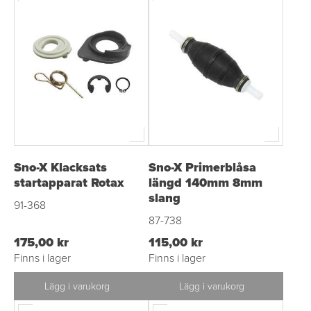
Sno-X Klacksats
Sno-X Primerblåsa
startapparat Rotax
längd 140mm 8mm
slang
91-368
87-738
175,00 kr
115,00 kr
Finns i lager
Finns i lager
Lägg i varukorg
Lägg i varukorg