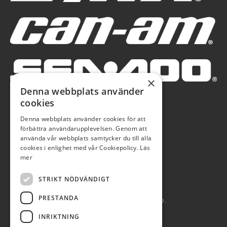
×
Denna webbplats använder
cookies
Denna webbplats använder cookies för att
förbättra användarupplevelsen. Genom att
använda vår webbplats samtycker du till alla
cookies i enlighet med vår Cookiepolicy.
Läs
mer
STRIKT NÖDVÄNDIGT
PRESTANDA
AUTOBLÅ AB 2026. ALL RIGHTS RESERVED.
INRIKTNING
POWERED BY EMPORI CMS