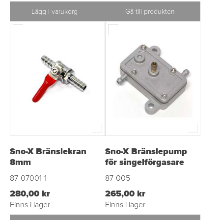
Lägg i varukorg
Gå till produkten
Sno-X Bränslekran
Sno-X Bränslepump
8mm
för singelförgasare
87-07001-1
87-005
280,00 kr
265,00 kr
Finns i lager
Finns i lager