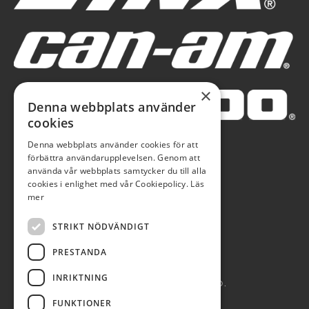
×
Denna webbplats använder
cookies
Denna webbplats använder cookies för att
förbättra användarupplevelsen. Genom att
använda vår webbplats samtycker du till alla
cookies i enlighet med vår Cookiepolicy.
Läs
mer
STRIKT NÖDVÄNDIGT
PRESTANDA
INRIKTNING
AUTOBLÅ AB 2026. ALL RIGHTS RESERVED.
FUNKTIONER
POWERED BY EMPORI CMS