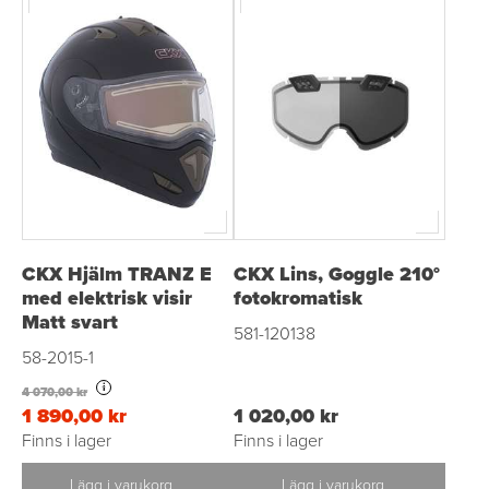
CKX Hjälm TRANZ E
CKX Lins, Goggle 210°
med elektrisk visir
fotokromatisk
Matt svart
581-120138
58-2015-1
i
4 070,00 kr
1 890,00 kr
1 020,00 kr
Finns i lager
Finns i lager
Lägg i varukorg
Lägg i varukorg