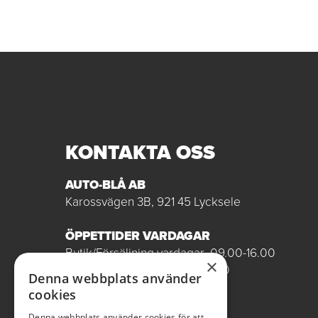
KONTAKTA OSS
AUTO-BLÅ AB
Karossvägen 3B, 921 45 Lycksele
ÖPPETTIDER VARDAGAR
Butik/Försäljning vardagar 09.00-16.00
×
Verkstad vardagar 07.00-16.00
Denna webbplats använder
Röda dagar stängt
cookies
0950-12081
Denna webbplats använder cookies för att