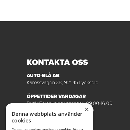
KONTAKTA OSS
AUTO-BLÅ AB
Karossvägen 3B, 921 45 Lycksele
ÖPPETTIDER VARDAGAR
Butik/Försäljning vardagar 09.00-16.00
×
Verkstad vardagar 07.00-16.00
Denna webbplats använder
Röda dagar stängt
cookies
0950-12081
Denna webbplats använder cookies för att