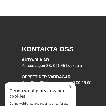
KONTAKTA OSS
AUTO-BLÅ AB
Karossvägen 3B, 921 45 Lycksele
ÖPPETTIDER VARDAGAR
Butik/Försäljning vardagar 09.00-16.00
×
Verkstad vardagar 07.00-16.00
Denna webbplats använder
Röda dagar stängt
cookies
Denna webbplats använder cookies för att
0950-12081