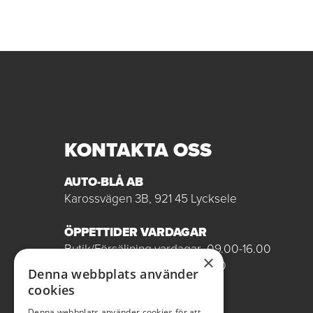
KONTAKTA OSS
AUTO-BLÅ AB
Karossvägen 3B, 921 45 Lycksele
ÖPPETTIDER VARDAGAR
Butik/Försäljning vardagar 09.00-16.00
×
Verkstad vardagar 07.00-16.00
Denna webbplats använder
Röda dagar stängt
cookies
0950-12081
Denna webbplats använder cookies för att