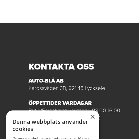
KONTAKTA OSS
AUTO-BLÅ AB
Karossvägen 3B, 921 45 Lycksele
ÖPPETTIDER VARDAGAR
Butik/Försäljning vardagar 09.00-16.00
×
Verkstad vardagar 07.00-16.00
Denna webbplats använder
Röda dagar stängt
cookies
0950-12081
Denna webbplats använder cookies för att