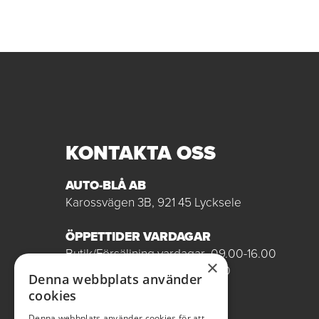
KONTAKTA OSS
AUTO-BLÅ AB
Karossvägen 3B, 921 45 Lycksele
ÖPPETTIDER VARDAGAR
Butik/Försäljning vardagar 09.00-16.00
×
Verkstad vardagar 07.00-16.00
Denna webbplats använder
Röda dagar stängt
cookies
0950-12081
Denna webbplats använder cookies för att