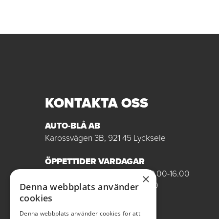
KONTAKTA OSS
AUTO-BLÅ AB
Karossvägen 3B, 921 45 Lycksele
ÖPPETTIDER VARDAGAR
Butik/Försäljning vardagar 09.00-16.00
×
Verkstad vardagar 07.00-16.00
Denna webbplats använder
Röda dagar stängt
cookies
Denna webbplats använder cookies för att
0950-12081