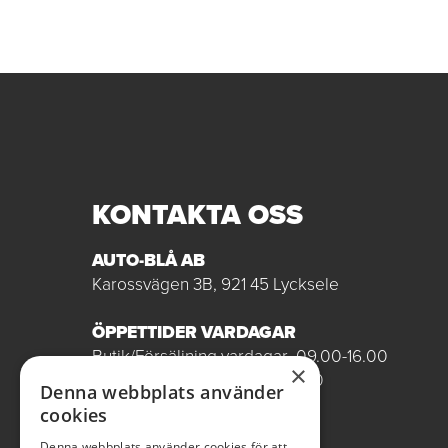
KONTAKTA OSS
AUTO-BLÅ AB
Karossvägen 3B, 921 45 Lycksele
ÖPPETTIDER VARDAGAR
Butik/Försäljning vardagar 09.00-16.00
×
Verkstad vardagar 07.00-16.00
Denna webbplats använder
Röda dagar stängt
cookies
0950-12081
Denna webbplats använder cookies för att