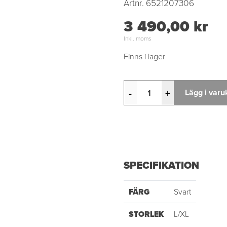
Artnr.
6521207306
3 490,00 kr
Inkl. moms
Finns i lager
-
+
Lägg i varu
SPECIFIKATION
FÄRG
Svart
STORLEK
L/XL