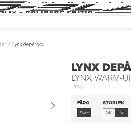
ter
Lynx depårock
LYNX DEP
LYNX WARM-UP
LYNX
FÄRG
STORLEK
Svart
S/M
L/XL