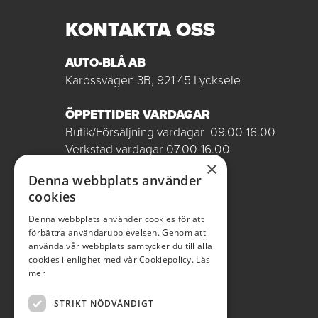
KONTAKTA OSS
AUTO-BLÅ AB
Karossvägen 3B, 921 45 Lycksele
ÖPPETTIDER VARDAGAR
Butik/Försäljning vardagar 09.00-16.00
Verkstad vardagar 07.00-16.00
Röda dagar stängt
×
Denna webbplats använder
0950-12081
cookies
Denna webbplats använder cookies för att
autobla@autobla.se
förbättra användarupplevelsen. Genom att
använda vår webbplats samtycker du till alla
cookies i enlighet med vår Cookiepolicy.
Läs
mer
STRIKT NÖDVÄNDIGT