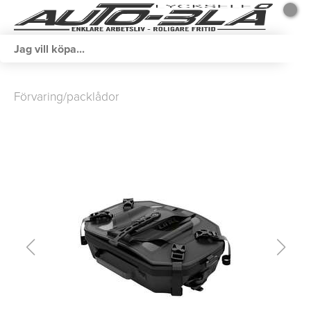
Förvaring/packlådor