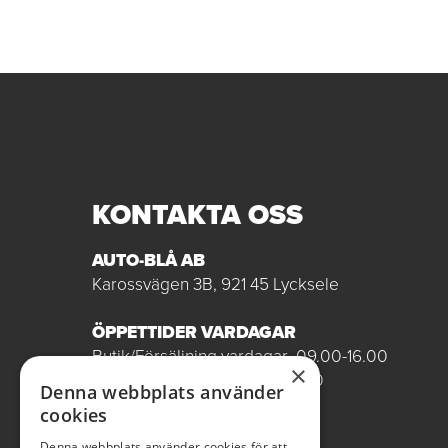
KONTAKTA OSS
AUTO-BLÅ AB
Karossvägen 3B, 921 45 Lycksele
ÖPPETTIDER VARDAGAR
Butik/Försäljning vardagar 09.00-16.00
×
Verkstad vardagar 07.00-16.00
Denna webbplats använder
Röda dagar stängt
cookies
0950-12081
Denna webbplats använder cookies för att