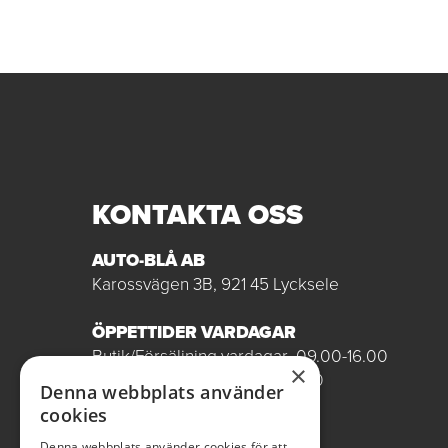
KONTAKTA OSS
AUTO-BLÅ AB
Karossvägen 3B, 921 45 Lycksele
ÖPPETTIDER VARDAGAR
Butik/Försäljning vardagar 09.00-16.00
×
Verkstad vardagar 07.00-16.00
Denna webbplats använder
Röda dagar stängt
cookies
0950-12081
Denna webbplats använder cookies för att