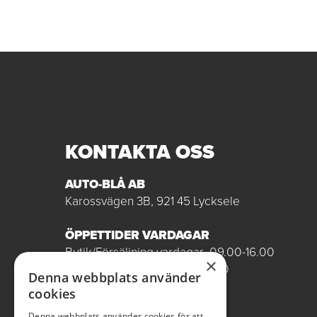
KONTAKTA OSS
AUTO-BLÅ AB
Karossvägen 3B, 921 45 Lycksele
ÖPPETTIDER VARDAGAR
Butik/Försäljning vardagar 09.00-16.00
×
Verkstad vardagar 07.00-16.00
Denna webbplats använder
Röda dagar stängt
cookies
0950-12081
Denna webbplats använder cookies för att