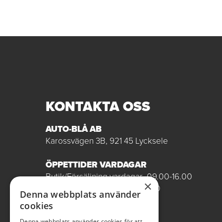
KONTAKTA OSS
AUTO-BLÅ AB
Karossvägen 3B, 921 45 Lycksele
ÖPPETTIDER VARDAGAR
Butik/Försäljning vardagar 09.00-16.00
×
Verkstad vardagar 07.00-16.00
Denna webbplats använder
Röda dagar stängt
cookies
0950-12081
Denna webbplats använder cookies för att