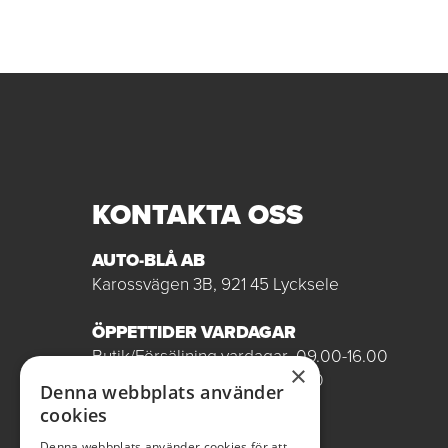
KONTAKTA OSS
AUTO-BLÅ AB
Karossvägen 3B, 921 45 Lycksele
ÖPPETTIDER VARDAGAR
Butik/Försäljning vardagar 09.00-16.00
×
Verkstad vardagar 07.00-16.00
Denna webbplats använder
Röda dagar stängt
cookies
0950-12081
Denna webbplats använder cookies för att