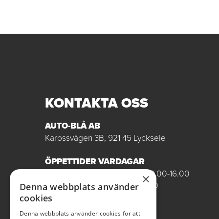
KONTAKTA OSS
AUTO-BLÅ AB
Karossvägen 3B, 921 45 Lycksele
ÖPPETTIDER VARDAGAR
Butik/Försäljning vardagar 09.00-16.00
×
Verkstad vardagar 07.00-16.00
Denna webbplats använder
Röda dagar stängt
cookies
Denna webbplats använder cookies för att
0950-12081