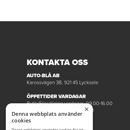
KONTAKTA OSS
AUTO-BLÅ AB
Karossvägen 3B, 921 45 Lycksele
ÖPPETTIDER VARDAGAR
Butik/Försäljning vardagar 09.00-16.00
×
Verkstad vardagar 07.00-16.00
Denna webbplats använder
Röda dagar stängt
cookies
0950-12081
Denna webbplats använder cookies för att