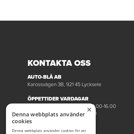
KONTAKTA OSS
AUTO-BLÅ AB
Karossvägen 3B, 921 45 Lycksele
ÖPPETTIDER VARDAGAR
Butik/Försäljning vardagar 09.00-16.00
×
Verkstad vardagar 07.00-16.00
Denna webbplats använder
Röda dagar stängt
cookies
Denna webbplats använder cookies för att
0950-12081