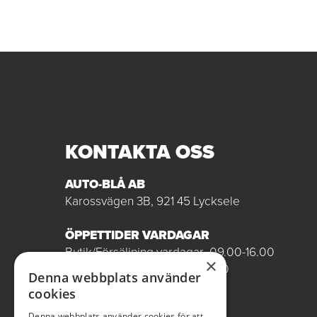
KONTAKTA OSS
AUTO-BLÅ AB
Karossvägen 3B, 921 45 Lycksele
ÖPPETTIDER VARDAGAR
Butik/Försäljning vardagar 09.00-16.00
×
Verkstad vardagar 07.00-16.00
Denna webbplats använder
Röda dagar stängt
cookies
0950-12081
Denna webbplats använder cookies för att