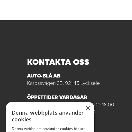
KONTAKTA OSS
AUTO-BLÅ AB
Karossvägen 3B, 921 45 Lycksele
ÖPPETTIDER VARDAGAR
Butik/Försäljning vardagar 09.00-16.00
×
Verkstad vardagar 07.00-16.00
Denna webbplats använder
Röda dagar stängt
cookies
Denna webbplats använder cookies för att
0950-12081