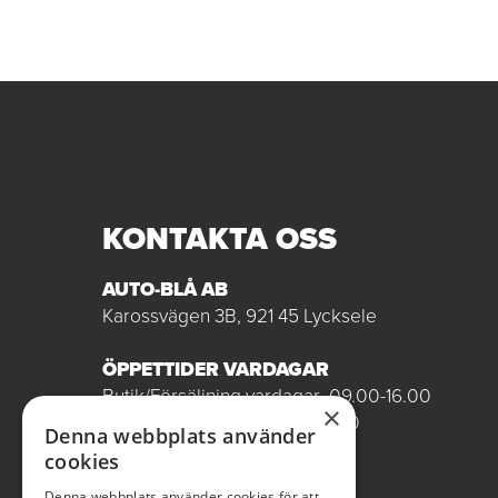
KONTAKTA OSS
AUTO-BLÅ AB
Karossvägen 3B, 921 45 Lycksele
ÖPPETTIDER VARDAGAR
Butik/Försäljning vardagar 09.00-16.00
×
Verkstad vardagar 07.00-16.00
Denna webbplats använder
Röda dagar stängt
cookies
0950-12081
Denna webbplats använder cookies för att