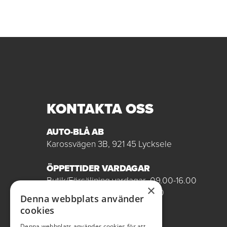
KONTAKTA OSS
AUTO-BLÅ AB
Karossvägen 3B, 921 45 Lycksele
ÖPPETTIDER VARDAGAR
Butik/Försäljning vardagar 09.00-16.00
×
Verkstad vardagar 07.00-16.00
Denna webbplats använder
Röda dagar stängt
cookies
0950-12081
Denna webbplats använder cookies för att