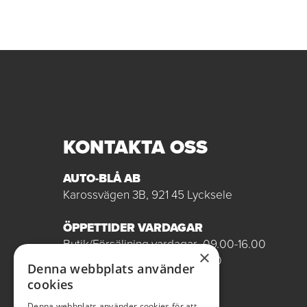
KONTAKTA OSS
AUTO-BLÅ AB
Karossvägen 3B, 921 45 Lycksele
ÖPPETTIDER VARDAGAR
Butik/Försäljning vardagar 09.00-16.00
×
Verkstad vardagar 07.00-16.00
Denna webbplats använder
Röda dagar stängt
cookies
0950-12081
Denna webbplats använder cookies för att