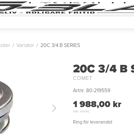
oter
Variator
20C 3/4 B SERIES
20C 3/4 B 
COMET
Artnr.
80-219559
1 988,00 kr
Inkl. moms
Ring för leveranstid