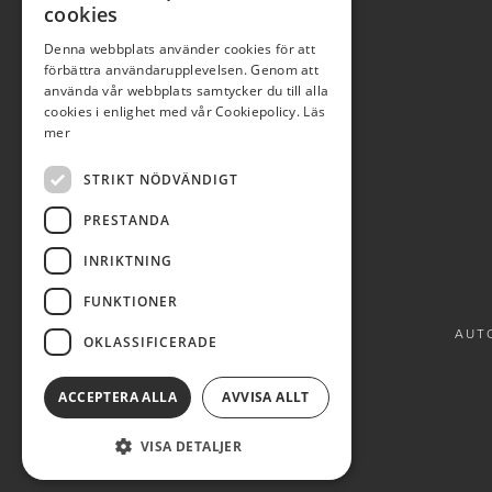
Röda dagar stängt
cookies
Denna webbplats använder cookies för att
0950-12081
förbättra användarupplevelsen. Genom att
använda vår webbplats samtycker du till alla
autobla@autobla.se
cookies i enlighet med vår Cookiepolicy.
Läs
mer
STRIKT NÖDVÄNDIGT
PRESTANDA
INRIKTNING
FUNKTIONER
AUTO
OKLASSIFICERADE
ACCEPTERA ALLA
AVVISA ALLT
VISA DETALJER