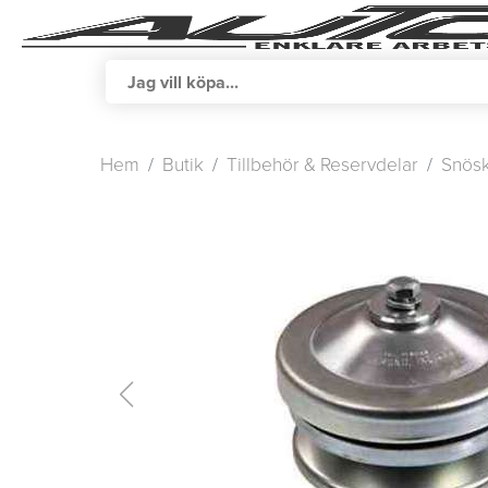
Hem
Butik
Tillbehör & Reservdelar
Snösk