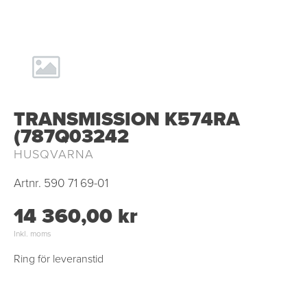
TRANSMISSION K574RA
(787Q03242
HUSQVARNA
Artnr.
590 71 69-01
14 360,00 kr
Inkl. moms
Ring för leveranstid