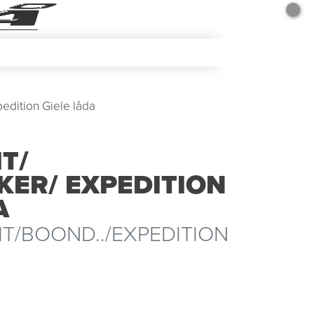
edition Giele låda
T/
ER/ EXPEDITION
A
IT/BOOND../EXPEDITION