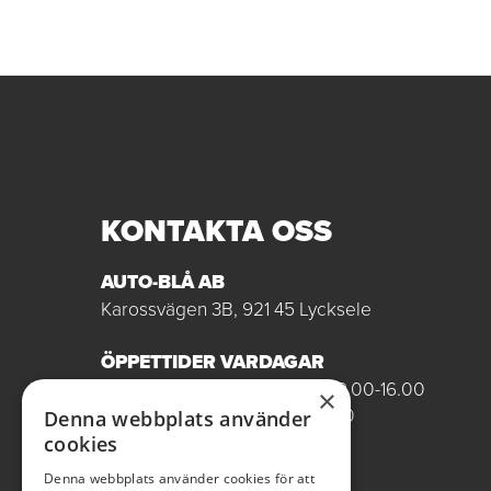
KONTAKTA OSS
AUTO-BLÅ AB
Karossvägen 3B, 921 45 Lycksele
ÖPPETTIDER VARDAGAR
Butik/Försäljning vardagar 09.00-16.00
×
Verkstad vardagar 07.00-16.00
Denna webbplats använder
Röda dagar stängt
cookies
Denna webbplats använder cookies för att
0950-12081