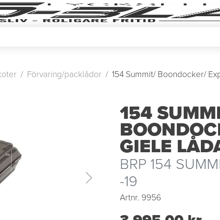
oter
Förvaring/packlådor
154 Summit/ Boondocker/ Exp
154 SUMMI
BOONDOCK
GIELE LÅD
BRP 154 SUMM
-19
Artnr.
9956