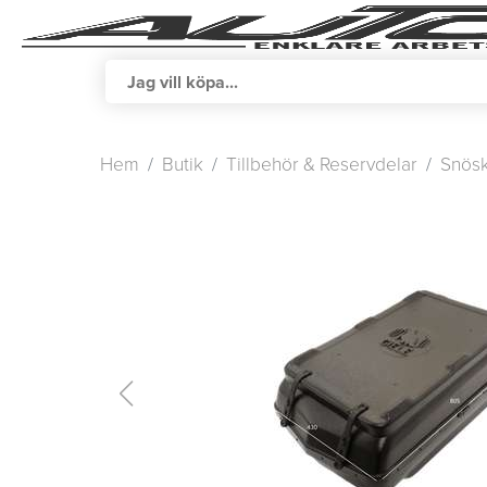
Hem
Butik
Tillbehör & Reservdelar
Snösk