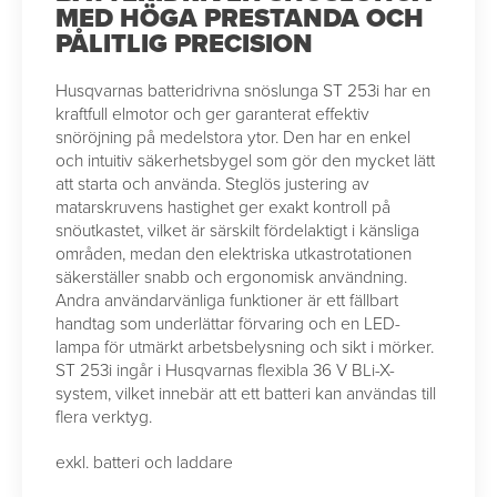
MED HÖGA PRESTANDA OCH
PÅLITLIG PRECISION
Husqvarnas batteridrivna snöslunga ST 253i har en
kraftfull elmotor och ger garanterat effektiv
snöröjning på medelstora ytor. Den har en enkel
och intuitiv säkerhetsbygel som gör den mycket lätt
att starta och använda. Steglös justering av
matarskruvens hastighet ger exakt kontroll på
snöutkastet, vilket är särskilt fördelaktigt i känsliga
områden, medan den elektriska utkastrotationen
säkerställer snabb och ergonomisk användning.
Andra användarvänliga funktioner är ett fällbart
handtag som underlättar förvaring och en LED-
lampa för utmärkt arbetsbelysning och sikt i mörker.
ST 253i ingår i Husqvarnas flexibla 36 V BLi-X-
system, vilket innebär att ett batteri kan användas till
flera verktyg.
exkl. batteri och laddare