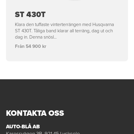
ST 430T
Klara den tuffaste vinterterrängen med Husqvarna
ST 430T. Tåliga band klarar all terräng, dag ut och
dag in. Denna snösl...
Från 54 900 kr
KONTAKTA OSS
AUTO-BLÅ AB
Karossvägen 3B, 921 45 Lycksele