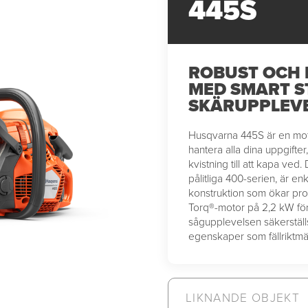
445S
ROBUST OCH
MED SMART S
SKÄRUPPLEVE
Husqvarna 445S är en mot
hantera alla dina uppgifte
kvistning till att kapa ve
pålitliga 400-serien, är en
konstruktion som ökar pro
Torq®-motor på 2,2 kW fö
sågupplevelsen säkerställ
egenskaper som fällriktmär
LIKNANDE OBJEKT