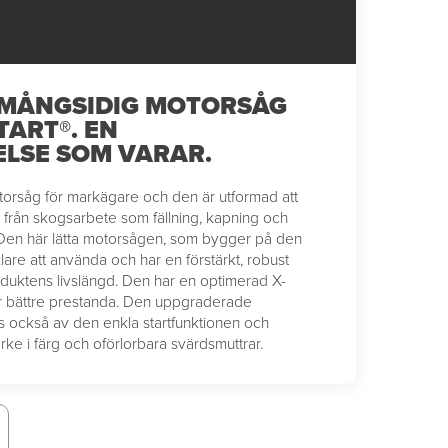
 MÅNGSIDIG MOTORSÅG
TART®. EN
LSE SOM VARAR.
orsåg för markägare och den är utformad att
r, från skogsarbete som fällning, kapning och
d. Den här lätta motorsågen, som bygger på den
klare att använda och har en förstärkt, robust
duktens livslängd. Den har en optimerad X-
r bättre prestanda. Den uppgraderade
s också av den enkla startfunktionen och
ke i färg och oförlorbara svärdsmuttrar.