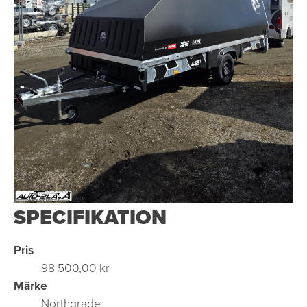
SPECIFIKATION
Pris
98 500,00 kr
Märke
Northgrade